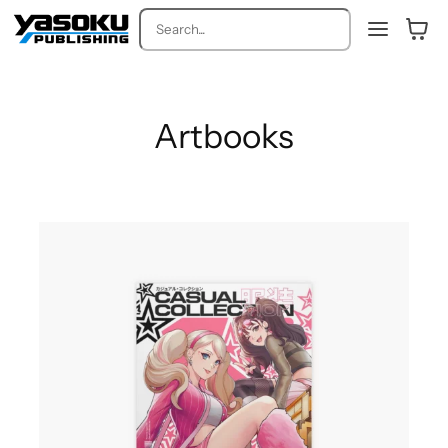
Search
Artbooks